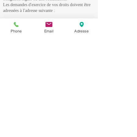
Les demandes d'exercice de vos droits doivent être
adressées à l'adresse suivante :
patricia.irureta@mdb-services.fr
Phone
Email
Adresse
Pour vous aider à formuler votre demande, vous
pouvez télécharger notre formulaire ici :
formulaire de demande d'exercice de droits.
Si vous avez une réclamation concernant le
traitement de vos données personnelles, vous avez le
droit d’adresser une réclamation à la CNIL au 3
Place de Fontenoy - TSA
80715 - 75334
PARIS
CEDEX 07 (
www.cnil.fr
) ou à l'autorité de
surveillance du pays dans lequel vous vivez ou
travaillez.
· Modifications de notre politique de
confidentialité
Nous pouvons occasionnellement mettre à jour notre
politique de confidentialité pour répondre aux