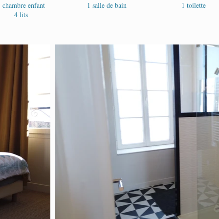
 chambre enfant
1 salle de bain
1 toilette
4 lits