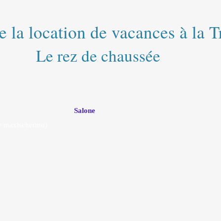
e la location de vacances à la 
Le rez de chaussée
sa vacanza in Charente Maritime.
 giorno comprensiva di
Salone
with
 e maxischermo)
 sulla casa e sulla regione