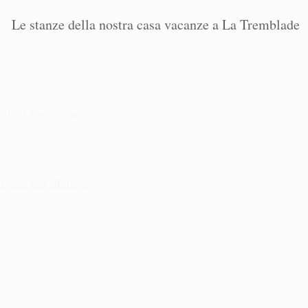
Le stanze della nostra casa vacanze a La Tremblade
o di cui 2 nel soppalco
 sono fatti all'arrivo.