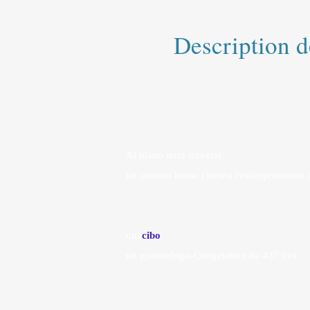
Description d
IL PIANO TERRA della nostra ca
Al piano terra troverai
una
pezzo
open zona
un sistema home cinema (videoproiettore
connessione wifi
un divano ad angolo e tutte le informazioni
una
cibo
.
un grande
frigo
-Congelatore da 437 litri
una lavastoviglie
forno, microonde