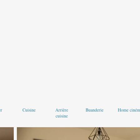
heria, asse e ferro da stiro, sedia e vasca per bambini
er
Cuisine
Arrière
Buanderie
Home ciném
cuisine