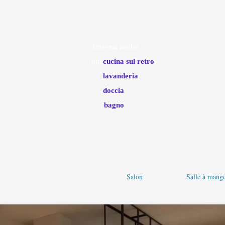
una grande piastra con 5 fuochi
Caffettiera
, tostapane, ecc.
Troverai anche
una
cucina sul retro
una
lavanderia
con lavatrice,
essiccato
bianc
una
doccia
per i resi spiaggia
des
bagno
Salon
Salle à mang