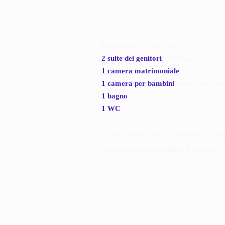
Il pavimento è composto da
2 suite dei genitori
(con bagno)
1 camera matrimoniale
1 camera per bambini
con 4 posti lett
1 bagno
1 WC
La biancheria da letto è di 160 cm. i letti
Ogni camera ha ripostiglio e armadi