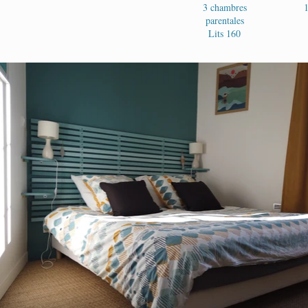
3 chambres
1
parentales
Lits 160