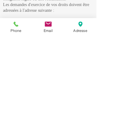
Les demandes d'exercice de vos droits doivent être
adressées à l'adresse suivante :
patricia.irureta@mdb-services.fr
Phone
Email
Adresse
Pour vous aider à formuler votre demande, vous
pouvez télécharger notre formulaire ici :
formulaire de demande d'exercice de droits.
Si vous avez une réclamation concernant le
traitement de vos données personnelles, vous avez le
droit d’adresser une réclamation à la CNIL au 3
Place de Fontenoy - TSA
80715 - 75334
PARIS
CEDEX 07 (
www.cnil.fr
) ou à l'autorité de
surveillance du pays dans lequel vous vivez ou
travaillez.
· Modifications de notre politique de
confidentialité
Nous pouvons occasionnellement mettre à jour notre
politique de confidentialité pour répondre aux