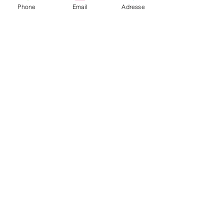
Phone
Email
Adresse
CONTACTEZ PATRICIA IRURETA
06 99 02 42 64
patriciairureta526@gmail.com
Politique de confidentialité
Mentions légales
Politique de location