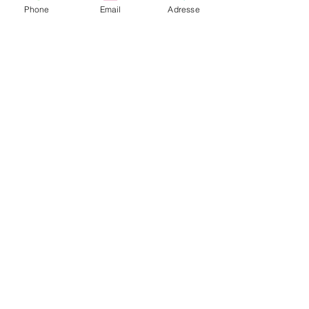
Phone
Email
Adresse
CONTACTEZ PATRICIA IRURETA
06 99 02 42 64
patriciairureta526@gmail.com
Politique de confidentialité
Mentions légales
Politique de location