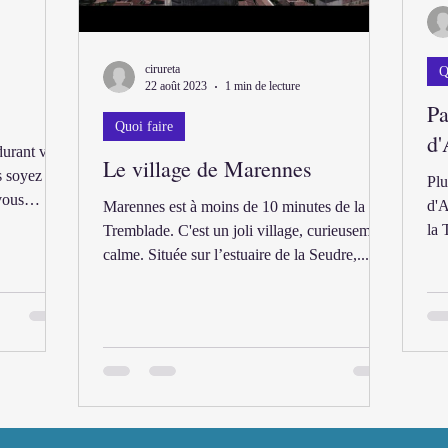
cirureta
Q
22 août 2023
1 min de lecture
Pa
Quoi faire
d'
durant vos
Le village de Marennes
 soyez à
Plu
vous
d'A
Marennes est à moins de 10 minutes de la
la 
Tremblade. C'est un joli village, curieusement
calme. Située sur l’estuaire de la Seudre,...