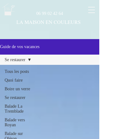
06 99 02 42 64
LA MAISON EN COULEURS
Guide de vos vacances
Se restaurer
Tous les posts
Quoi faire
Boire un verre
Se restaurer
Balade La
Tremblade
Balade vers
Royan
Balade sur
Oléron