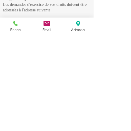
Les demandes d'exercice de vos droits doivent être
adressées à l'adresse suivante :
patricia.irureta@mdb-services.fr
Phone
Email
Adresse
Pour vous aider à formuler votre demande, vous
pouvez télécharger notre formulaire ici :
formulaire de demande d'exercice de droits.
Si vous avez une réclamation concernant le
traitement de vos données personnelles, vous avez le
droit d’adresser une réclamation à la CNIL au 3
Place de Fontenoy - TSA
80715 - 75334
PARIS
CEDEX 07 (
www.cnil.fr
) ou à l'autorité de
surveillance du pays dans lequel vous vivez ou
travaillez.
· Modifications de notre politique de
confidentialité
Nous pouvons occasionnellement mettre à jour notre
politique de confidentialité pour répondre aux