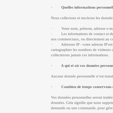
· Quelles informations personnelles
Nous collectons et stockons les données
· Votre nom, prénom, adresse e-mail, 
· Les informations de contact et de li
nos commerciaux, ou directement au c
· Adresses IP - votre adresse IP est co
cartographier les nombres de visiteurs 
collecterons jamais ces informations.
· A qui et où vos données personnell
Aucune donnée personnelle n’est trans
· Combien de temps conservons-no
Vos données personnelles seront traitée
données. Cela signifie que nous suppri
demande ou une commande, pour gérer v