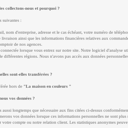
 collectons-nous et pourquoi ?
 suivantes :
nom d'entreprise, adresse et le cas échéant, votre numéro de télépho
vraison ainsi que les informations financières relatives aux commandes 
omptoir de nos agences.
nnectée lorsque vous entrez sur notre site. Notre logiciel d'analyse ut
de différentes régions. Nous n'avons pas accès aux données personnelles
es sont-elles transférées ?
férée hors de
"La maison en couleurs "
us vos données ?
s aussi longtemps que nécessaire aux fins citées ci-dessus conformément 
merons vos données lorsque ces informations personnelles ne sont plus 
otre compte ou notre relation client. Les statistiques anonymes peuven