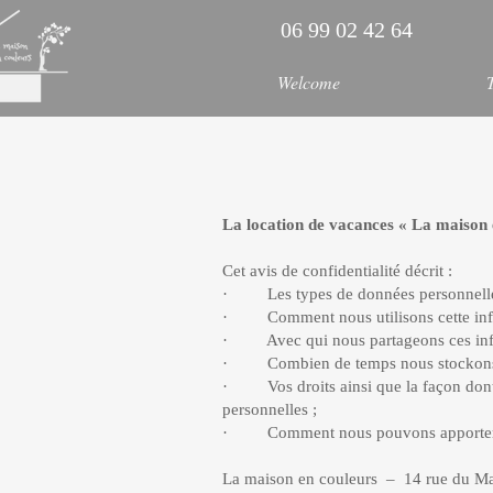
06 99 02 42 64
Welcome
La location de vacances « La maison 
Cet avis de confidentialité décrit :
· Les types de données personnelles q
· Comment nous utilisons cette info
· Avec qui nous partageons ces info
· Combien de temps nous stockons c
· Vos droits ainsi que la façon dont 
personnelles ;
· Comment nous pouvons apporter de
La maison en couleurs – 14 rue du Mar